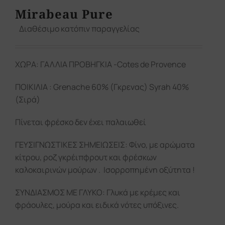
Mirabeau Pure
Διαθέσιμο κατόπιν παραγγελίας
ΧΩΡΑ: ΓΑΛΛΙΑ ΠΡΟΒΗΓΚΙΑ -Cotes de Provence
ΠΟΙΚΙΛΙΑ : Grenache 60% (Γκρενας) Syrah 40%
(Σιρά)
Πίνεται φρέσκο δεν έχει παλαιωθεί
ΓΕΥΣΙΓΝΩΣΤΙΚΕΣ ΣΗΜΕΙΩΣΕΙΣ: Φίνο, με αρώματα
κίτρου, ροζ γκρέιπφρουτ και φρέσκων
καλοκαιρινών μούρων . Ισορροπημένη οξύτητα !
ΣΥΝΔΙΑΣΜΟΣ ΜΕ ΓΛΥΚΟ: Γλυκά με κρέμες και
φράουλες, μούρα και ειδικά νότες υπόξινες.