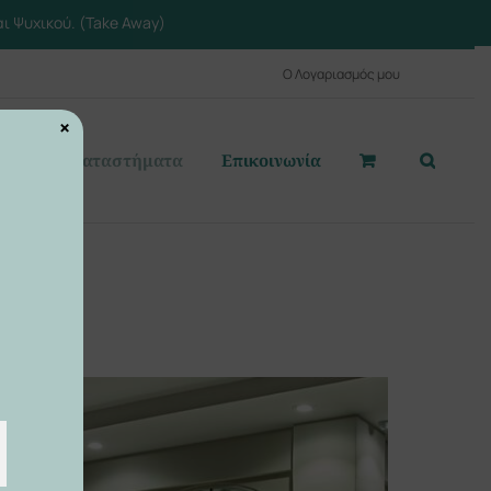
ι Ψυχικού. (Take Away)
Ο Λογαριασμός μου
×
αστε
Καταστήματα
Επικοινωνία