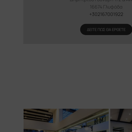
16674 Γλυφάδα
+302167001922
ΔΕΙΤΕ ΠΩΣ ΘΑ ΕΡΘΕΤΕ