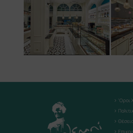
‘Οροι
Πολιτ
Θέσει
Επικο