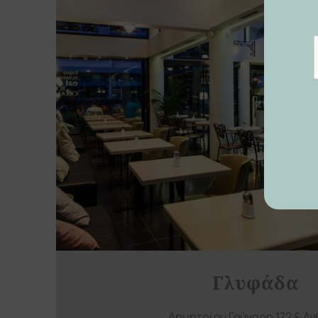
Γλυφάδα
Δημητρίου Γούναρη 172 & Α