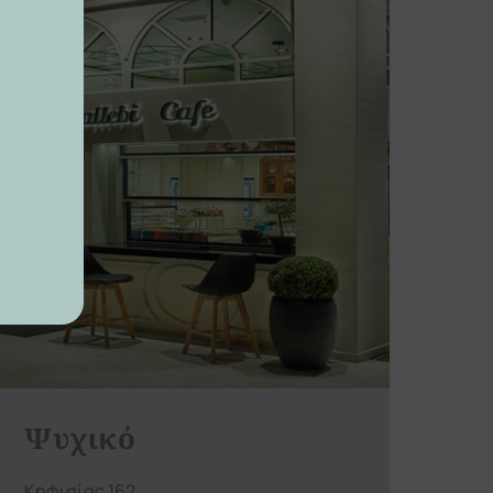
Ψυχικό
Κηφισίας 162