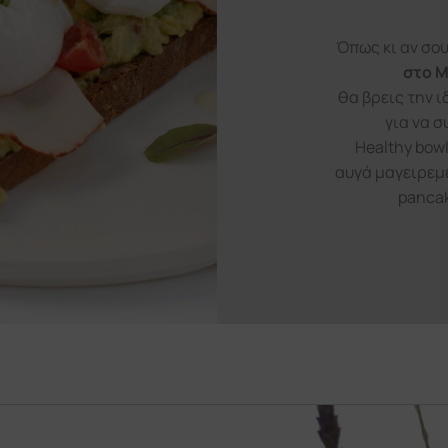
Όπως κι αν σου
στο Μ
θα βρεις την ι
για να σ
Healthy bow
αυγά μαγειρεμ
pancak