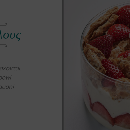
λους
ρχονται
bowl
αυση!