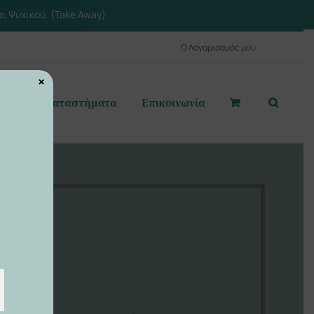
ι Ψυχικού. (Take Away)
Ο Λογαριασμός μου
×
αστε
Καταστήματα
Επικοινωνία