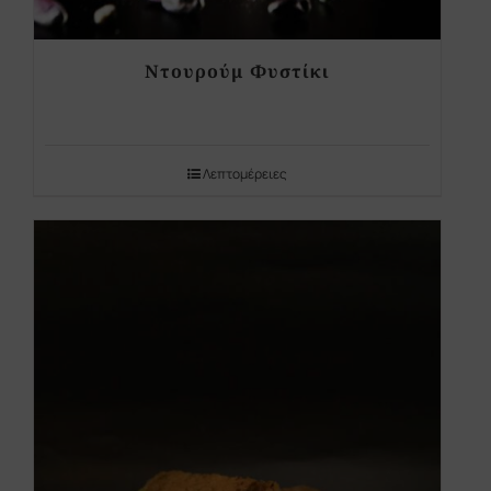
Ντουρούμ Φυστίκι
Λεπτομέρειες