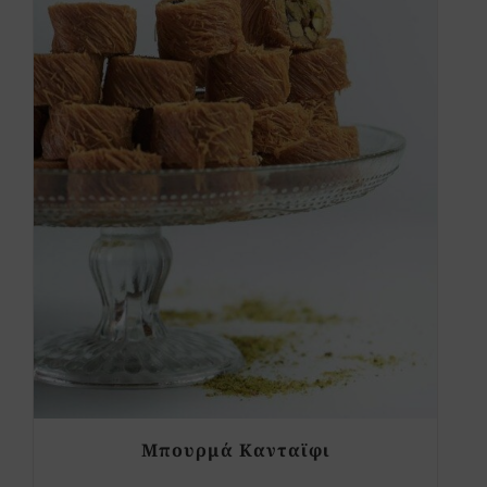
Μπουρμά Κανταϊφι