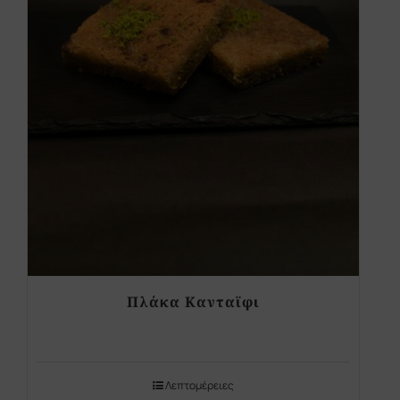
Πλάκα Κανταϊφι
Λεπτομέρειες