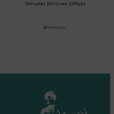
Τσουρέκι Πολίτικο (500γρ)
Λεπτομέρειες