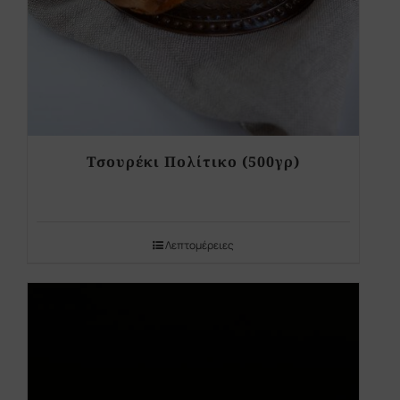
Τσουρέκι Πολίτικο (500γρ)
Λεπτομέρειες