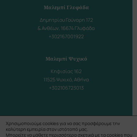
Μαλεμπί Γλυφάδα
Δημητρίου Γούναρη 172
& Ανθέων, 16674 Γλυφάδα
+302167001922
Μαλεμπί Ψυχικό
Κηφισίας 162
11525 Ψυχικό, Αθήνα
+302106723013
Χρησιμοποιούμε cookies για να σας προσφέρουμε την
καλύτερη εμπειρία στον ιστότοπό μας.
© Copyright
2026
- All Rights Reserved | Powered with
♥
by
Μπορείτε να μάθετε περισσότερα σχετικά με τα cookies που