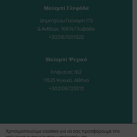
Μαλεμπί Γλυφάδα
Δημητρίου Γούναρη 172
& Ανθέων, 16674 Γλυφάδα
+302167001922
Μαλεμπί Ψυχικό
Κηφισίας 162
11525 Ψυχικό, Αθήνα
+302106723013
Χρησιμοποιούμε cookies για να σας προσφέρουμε την
© Copyright
2026
- All Rights Reserved | Powered with
♥
by
καλύτερη εμπειρία στον ιστότοπό μας.