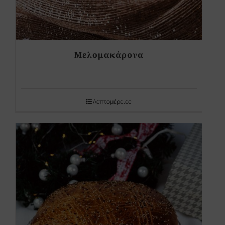
Μελομακάρονα
Λεπτομέρειες